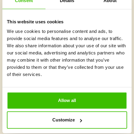
Consent
Details
About
Bieg, który ma znaczenie TRIGAR Poznań
2026
This website uses cookies
Sport jako rywalizacja? A może przede wszystkim sposób na
pomaganie, budowanie relacji i wspólne działanie? 22 marca
We use cookies to personalise content and ads, to
przekonaliśmy się, jak ogromną…
provide social media features and to analyse our traffic.
We also share information about your use of our site with
Przeczytaj artykuł
our social media, advertising and analytics partners who
may combine it with other information that you’ve
Wszystkie artykuły
provided to them or that they’ve collected from your use
of their services.
Słowo założycieli
Allow all
sport jako
Bardzo nam zależy, aby dzieci odkrywały
źródło radości i zabawy
, a nie jako obowiązek. Staramy
Customize
pozytywnym
się, by każdy trening był dla nich
doświadczeniem
, z którego wracają zadowolone i pełne