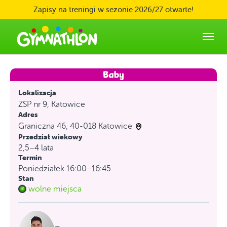
Skip to main content
Zapisy na treningi w sezonie 2026/27 otwarte!
Lokalizacja
ZSP nr 9, Katowice
Adres
Graniczna 46, 40-018 Katowice
Przedział wiekowy
2,5–4 lata
Termin
Poniedziałek 16:00–16:45
Stan
wolne miejsca