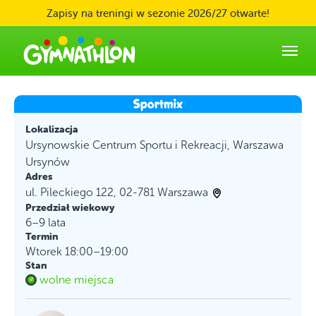
Skip to main content
Zapisy na treningi w sezonie 2026/27 otwarte!
Lokalizacja
Ursynowskie Centrum Sportu i Rekreacji, Warszawa
Ursynów
Adres
ul. Pileckiego 122, 02-781 Warszawa
Przedział wiekowy
6–9 lata
Termin
Wtorek 18:00–19:00
Stan
wolne miejsca