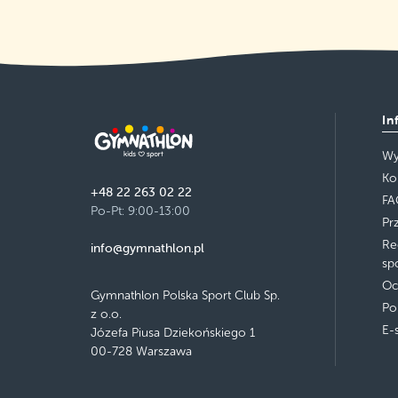
In
Wy
Ko
+48 22 263 02 22
FA
Po-Pt: 9:00-13:00
Pr
Re
info@gymnathlon.pl
sp
Oc
Gymnathlon Polska Sport Club Sp.
Po
z o.o.
E-
Józefa Piusa Dziekońskiego 1
00-728 Warszawa