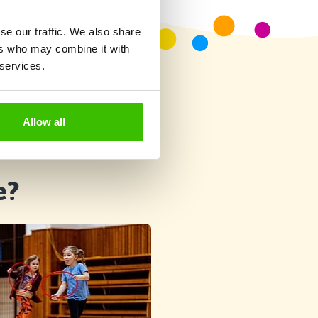
se our traffic. We also share
ers who may combine it with
 services.
Allow all
e?