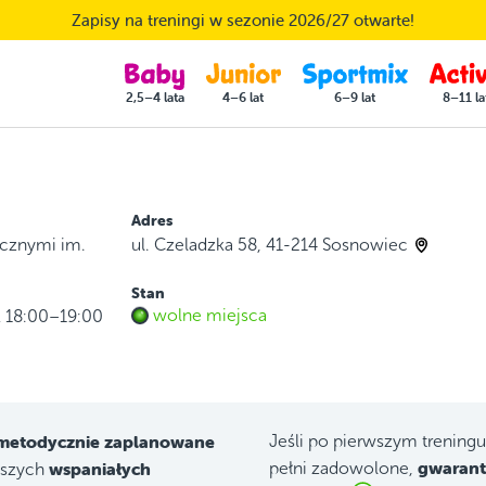
Zapisy na treningi w sezonie 2026/27 otwarte!
2,5–4 lata
4–6 lat
6–9 lat
8–11 la
Adres
ycznymi im.
ul. Czeladzka 58, 41-214 Sosnowiec
Stan
wolne miejsca
 18:00–19:00
 metodycznie zaplanowane
Jeśli po pierwszym trening
gwarant
wspaniałych
pełni zadowolone,
aszych