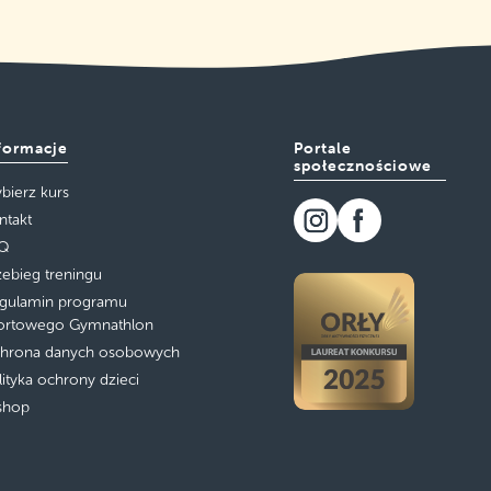
formacje
Portale
społecznościowe
bierz kurs
ntakt
Q
zebieg treningu
gulamin programu
ortowego Gymnathlon
hrona danych osobowych
lityka ochrony dzieci
shop