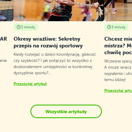
3 minuty
3 minuty
GAR
Okresy wrażliwe: Sekretny
Chcesz mi
przepis na rozwój sportowy
mistrza? Mo
chwilę po
Kiedy rozwijać u dzieci koordynację, gibkość
anie
czy szybkość? I jak połączyć to wszystko z
Wczesna specja
doskonaleniem umiejętności w konkretnej
A może wręcz p
dyscyplinie sportu?…
wypalenia i utr
temu bliżej!
Przeczytaj artykuł
Przeczytaj arty
Wszystkie artykuły