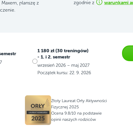
warunkami a
zgodnie z
ą Maxem, planszę z
czenie.
1 180 zł (30 treningów)
 semestr
- 1. i 2. semestr
7
wrzesień 2026 – maj 2027
Początek kursu: 22. 9. 2026
Złoty Laureat Orły Aktywności
Fizycznej 2025
Ocena 9.8/10 na podstawie
opinii naszych rodziców