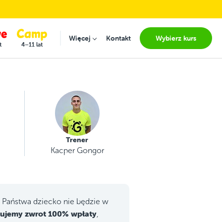
Więcej
Kontakt
Wybierz kurs
Submenu for "Więcej"
t
4–11 lat
Trener
Kacper Gongor
u Państwa dziecko nie będzie w
ujemy zwrot 100% wpłaty
,