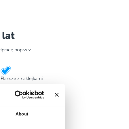
lat
łpracę poprzez
Plansze z naklejkami
About