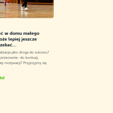
eć w domu małego
że lepiej jeszcze
czekać…
lizacja jako droga do sukcesu?
rzeciwnie- do kontuzji,
aty motywacji? Przyjrzyjmy się
kuł